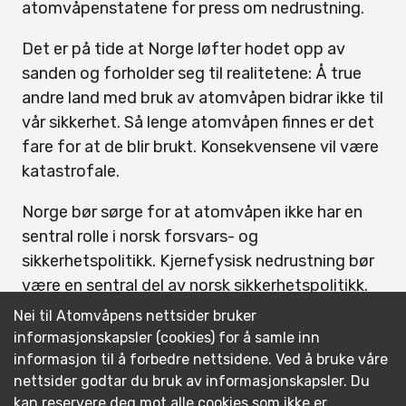
atomvåpenstatene for press om nedrustning.
Det er på tide at Norge løfter hodet opp av
sanden og forholder seg til realitetene: Å true
andre land med bruk av atomvåpen bidrar ikke til
vår sikkerhet. Så lenge atomvåpen finnes er det
fare for at de blir brukt. Konsekvensene vil være
katastrofale.
Norge bør sørge for at atomvåpen ikke har en
sentral rolle i norsk forsvars- og
sikkerhetspolitikk. Kjernefysisk nedrustning bør
være en sentral del av norsk sikkerhetspolitikk.
Nei til Atomvåpens nettsider bruker
Norge har tidligere hatt en lederrolle i andre
informasjonskapsler (cookies) for å samle inn
prosesser med å forby inhumane våpen som
informasjon til å forbedre nettsidene. Ved å bruke våre
særlig rammer sivile, som landminer og
nettsider godtar du bruk av informasjonskapsler. Du
klasebomber.
kan reservere deg mot alle cookies som ikke er