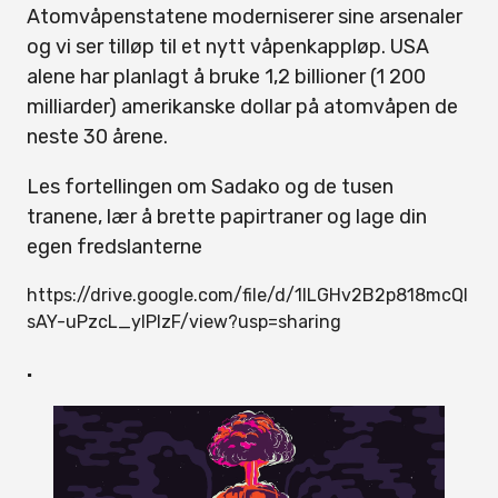
Atomvåpenstatene moderniserer sine arsenaler
og vi ser tilløp til et nytt våpenkappløp. USA
alene har planlagt å bruke 1,2 billioner (1 200
milliarder) amerikanske dollar på atomvåpen de
neste 30 årene.
Les fortellingen om Sadako og de tusen
tranene, lær å brette papirtraner og lage din
egen fredslanterne
https://drive.google.com/file/d/1ILGHv2B2p818mcQl
sAY-uPzcL_yIPlzF/view?usp=sharing
.