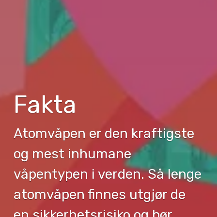
Fakta
Atomvåpen er den kraftigste
og mest inhumane
våpentypen i verden. Så lenge
atomvåpen finnes utgjør de
en sikkerhetsrisiko og bør