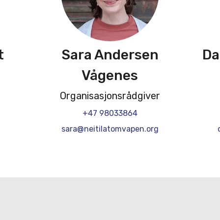
t
Sara Andersen
Da
Vågenes
Organisasjonsrådgiver
+47 98033864
sara@neitilatomvapen.org