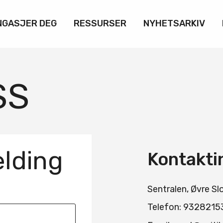
NGASJER DEG
RESSURSER
NYHETSARKIV
SS
lding
Kontakti
Sentralen, Øvre Sl
Telefon: 9328215