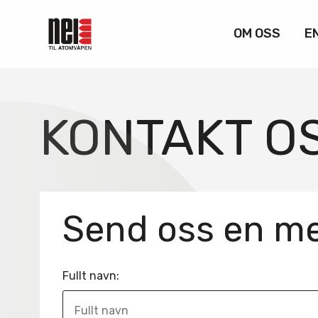
OM OSS
E
KONTAKT O
Send oss en me
Fullt navn: