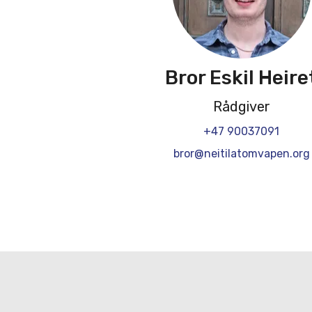
Bror Eskil Heire
Rådgiver
+47 90037091
bror@neitilatomvapen.org