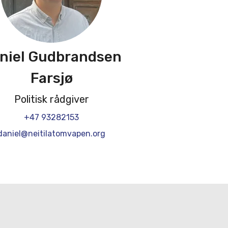
niel Gudbrandsen
Farsjø
Politisk rådgiver
+47 93282153
daniel@neitilatomvapen.org