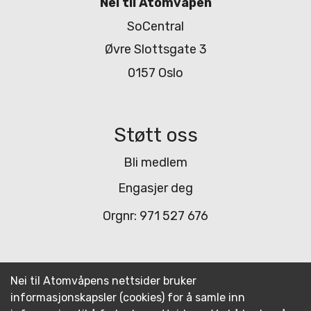
Nei til Atomvåpen
SoCentral
Øvre Slottsgate 3
0157 Oslo
Støtt oss
Bli medlem
Engasjer deg
Orgnr: 971 527 676
Mer informasjon
Nei til Atomvåpens nettsider bruker
informasjonskapsler (cookies) for å samle inn
Kontakt