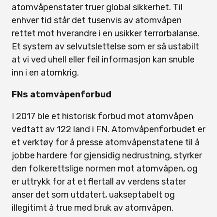
atomvåpenstater truer global sikkerhet. Til
enhver tid står det tusenvis av atomvåpen
rettet mot hverandre i en usikker terrorbalanse.
Et system av selvutslettelse som er så ustabilt
at vi ved uhell eller feil informasjon kan snuble
inn i en atomkrig.
FNs atomvåpenforbud
I 2017 ble et historisk forbud mot atomvåpen
vedtatt av 122 land i FN. Atomvåpenforbudet er
et verktøy for å presse atomvåpenstatene til å
jobbe hardere for gjensidig nedrustning, styrker
den folkerettslige normen mot atomvåpen, og
er uttrykk for at et flertall av verdens stater
anser det som utdatert, uakseptabelt og
illegitimt å true med bruk av atomvåpen.